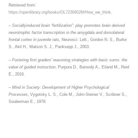
Retrieved from:
https://openlibrary.org/books/OL7236952M/How_we_think
.
–
Sociallyinduced brain “fertilization”: play promotes brain derived
neurotrophic factor transcription in the amygdala and dorsolateral
frontal cortex in juvenile rats,
Neurosci. Lett., Gordon N. S., Burke
S., Akil H., Watson S. J., Panksepp J., 2003.
–
Fostering first graders’ reasoning strategies with basic sums: the
value of guided instruction
, Purpura D., Baroody A., Eiland M., Reid
E., 2016.
–
Mind in Society: Development of Higher Psychological
Processes
, Vygotsky L. S., Cole M., Jolm-Steiner V., Scribner S.,
Souberman E., 1978.