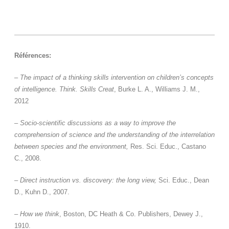
Références:
–
The impact of a thinking skills intervention on children’s concepts
of intelligence. Think. Skills Creat
, Burke L. A., Williams J. M.,
2012
–
Socio-scientific discussions as a way to improve the
comprehension of science and the understanding of the interrelation
between species and the environment,
Res. Sci. Educ., Castano
C., 2008.
–
Direct instruction vs. discovery: the long view,
Sci. Educ., Dean
D., Kuhn D., 2007.
–
How we think
, Boston, DC Heath & Co. Publishers, Dewey J.,
1910.