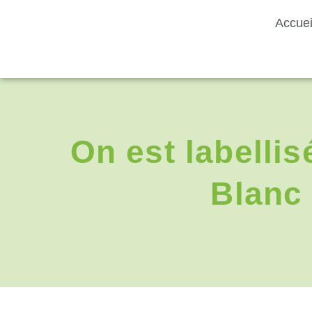
Accuei
On est labellis
Blanc 