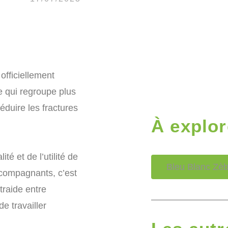
fficiellement
e qui regroupe plus
réduire les fractures
À explor
é et de l’utilité de
Bleu Blanc Zèbr
compagnants, c’est
traide entre
e travailler