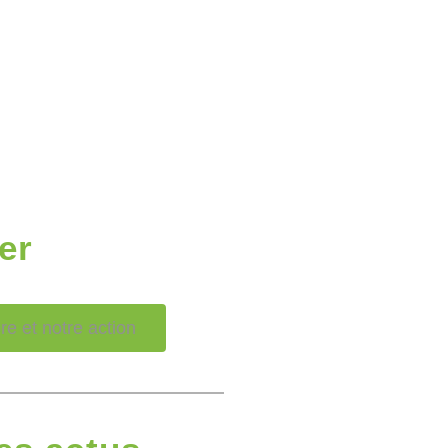
er
e et notre action