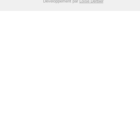
Développement par
Loïse Derbier